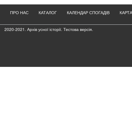
ПРО НАС
КАТАЛОГ
КАЛЕНДАР СПОГАДІВ
КАРТА
2020-2021. Архів усної історії. Тестова версія.